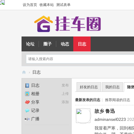
设为首页
收藏本站
测试表单
论坛
圈子
动态
日志
›
日志
挂
日志
发布
好友的日志
我的日志
随
车
相册
上传
圈
最新发表的日志
|
推荐阅读的日志
分享
添加
记录
故乡 鲁迅
广播
adminansel0223
202
我冒着严寒，回到相