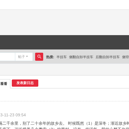
帖子
热搜:
半挂车
侧翻自卸半挂车
后翻自卸半挂车
侧帘
搜
索
发表新日志
便看看
3-11-23 09:54
隔二千余里，别了二十余年的故乡去。 时候既然（1）是深冬；渐近故乡