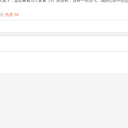
天底下，远近横着几个萧索（3）的荒村，没有一些活气。我的心禁不住悲
论
热度
56