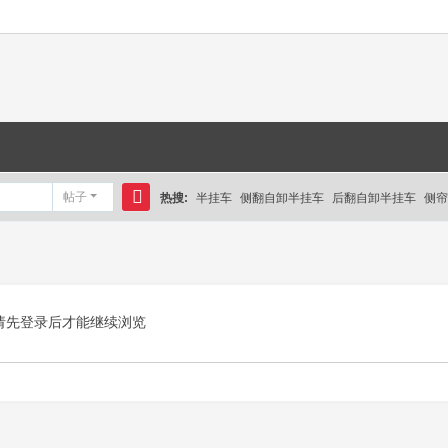
帖子
热搜:
半挂车
侧翻自卸半挂车
后翻自卸半挂车
侧帘
搜
索
请先登录后才能继续浏览