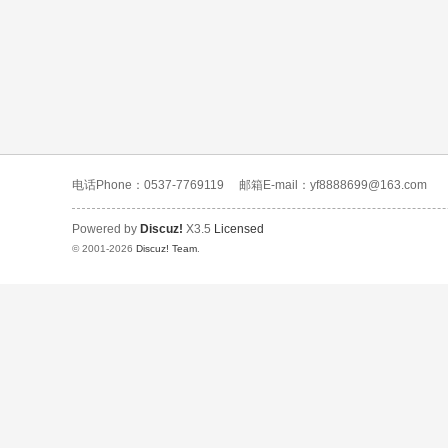
电话Phone：0537-7769119
邮箱E-mail：yf8888699@163.com
Powered by
Discuz!
X3.5
Licensed
© 2001-2026
Discuz! Team
.